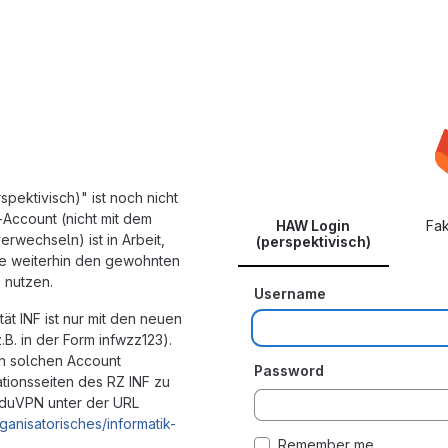
pektivisch)" ist noch nicht
-Account (nicht mit dem
HAW Login
Fak
rwechseln) ist in Arbeit,
(perspektivisch)
itte weiterhin den gewohnten
 nutzen.
Username
tät INF ist nur mit den neuen
B. in der Form infwzz123).
en solchen Account
Password
tionsseiten des RZ INF zu
eduVPN unter der URL
ganisatorisches/informatik-
Remember me